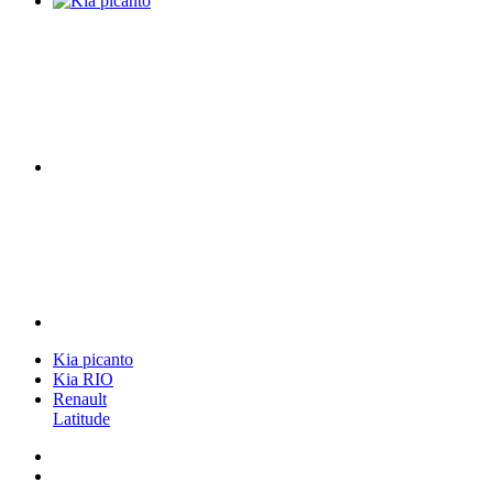
Kia picanto
Kia RIO
Renault
Latitude