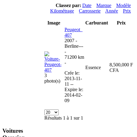
Classez par:
Date
Marque
Modèle
Kilométrage
Carrosserie
Année
Prix
Image
Carburant
Prix
Peugeot
407
2007
-
Berline
---
-
71200 km
-
8,500,000 F
Essence
CFA
Crée le:
3
2013-11-
photo(s)
11 --
Expire le:
2014-02-
09
Résultats 1 à 1 sur 1
Voitures