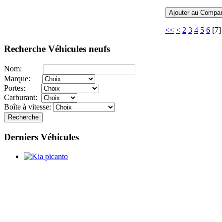
Ajouter au Compar
<<
<
2
3
4
5
6
[
7
Recherche
Véhicules neufs
Nom:
Marque:
Portes:
Carburant:
Boîte à vitesse:
Recherche
Derniers
Véhicules